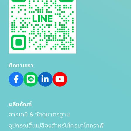
ติดตามเรา
ผลิตภัณฑ์
สารเคมี & วัสดุมาตรฐาน
อุปกรณ์สิ้นเปลืองสำหรับโครมาโทกราฟี