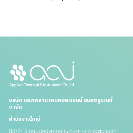
บริษัท แอพพลาย เคมิคอล แอนด์ อินสตรูเมนท์
จำกัด
สำนักงานใหญ่
88/245 ถนนกัลปพฤกษ์ แขวงบางแค เขตบางแค