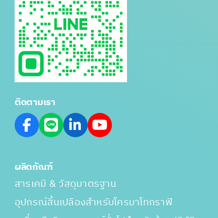
ติดตามเรา
ผลิตภัณฑ์
สารเคมี & วัสดุมาตรฐาน
อุปกรณ์สิ้นเปลืองสำหรับโครมาโทกราฟี