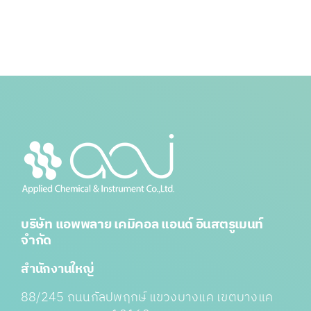
บริษัท แอพพลาย เคมิคอล แอนด์ อินสตรูเมนท์
จำกัด
สำนักงานใหญ่
88/245 ถนนกัลปพฤกษ์ แขวงบางแค เขตบางแค