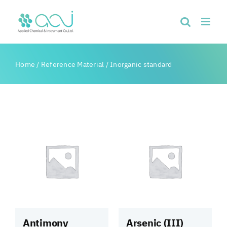
Skip
to
content
Home
/
Reference Material
/
Inorganic standard
Antimony
Arsenic (III)