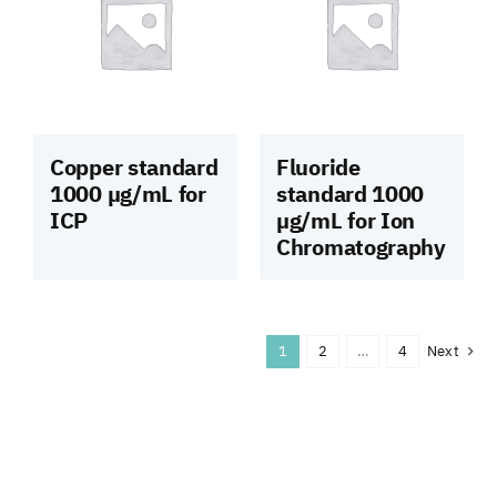
Copper standard
Fluoride
1000 µg/mL for
standard 1000
ICP
µg/mL for Ion
Chromatography
1
2
…
4
Next