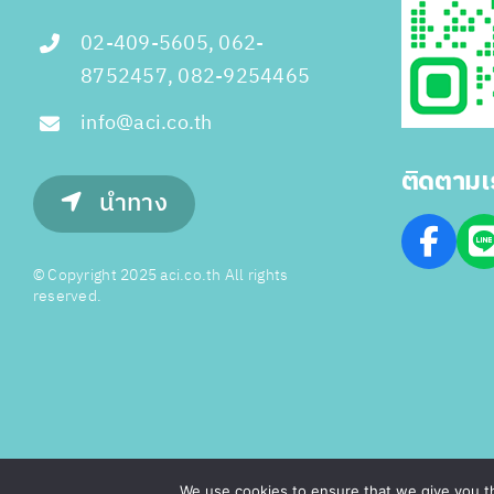
02-409-5605, 062-
8752457, 082-9254465
info@aci.co.th
ติดตามเ
นำทาง
© Copyright 2025 aci.co.th All rights
reserved.
We use cookies to ensure that we give you th