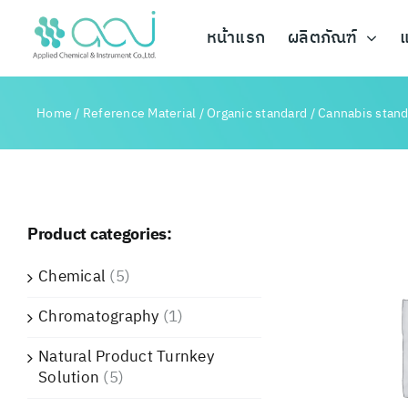
Skip
to
หน้าแรก
ผลิตภัณฑ์
แ
content
Home
/
Reference Material
/
Organic standard
/
Cannabis stan
Product categories:
Chemical
(5)
Chromatography
(1)
Natural Product Turnkey
Solution
(5)