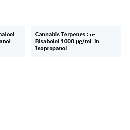
nalool
Cannabis Terpenes : α-
anol
Bisabolol 1000 µg/mL in
Isopropanol