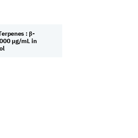
erpenes : β-
000 µg/mL in
ol