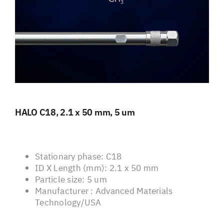
HALO C18, 2.1 x 50 mm, 5 um
Stationary phase: C18
ID X Length (mm): 2.1 x 50 mm
Particle size: 5 um
Manufacturer : Advanced Materials
Technology/USA