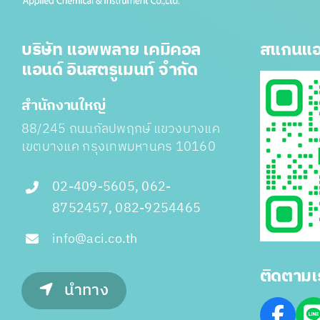
บริษัท แอพพลาย เคมิคอล
สแกนแอ
แอนด์ อินสตรูเมนท์ จำกัด
สำนักงานใหญ่
88/245 ถนนกัลปพฤกษ์ แขวงบางแค
เขตบางแค กรุงเทพมหานคร 10160
02-409-5605, 062-
8752457, 082-9254465
info@aci.co.th
ติดตามเ
นำทาง