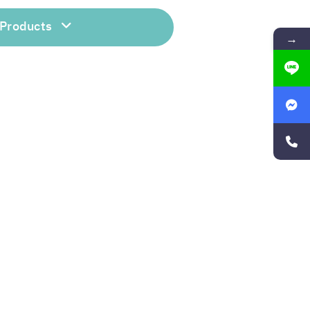
 Products
→